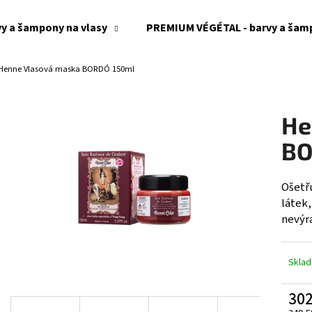
y a šampony na vlasy
PREMIUM VÉGÉTAL - barvy a šamp
Henne Vlasová maska BORDÓ 150ml
Co potřebujete najít?
He
HLEDAT
BO
Ošetř
Doporučujeme
látek
nevýra
Skla
302