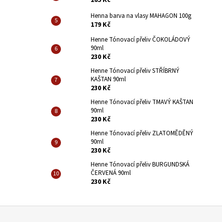
205 Kč
Henna barva na vlasy MAHAGON 100g
179 Kč
Henne Tónovací přeliv ČOKOLÁDOVÝ
90ml
230 Kč
Henne Tónovací přeliv STŘÍBRNÝ
KAŠTAN 90ml
230 Kč
Henne Tónovací přeliv TMAVÝ KAŠTAN
90ml
230 Kč
Henne Tónovací přeliv ZLATOMĚDĚNÝ
90ml
230 Kč
Henne Tónovací přeliv BURGUNDSKÁ
ČERVENÁ 90ml
230 Kč
Z