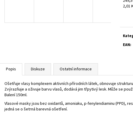
249,5
HENNA BARVA NA VLASY HNĚDÁ 100G
HENNE KONDICION
Měrn
2,01 K
179 Kč
205 Kč
cena:
Kate
EAN
:
Popis
Diskuze
Ostatní informace
Ošetřuje vlasy komplexem aktivních přírodních látek, obnovuje struktur
Zvýrazňuje a oživuje barvu vlasů, dodává jim třpytivý lesk. Může se použ
Balení 150ml.
Vlasové masky jsou bez oxidantů, amoniaku, p-fenylendiaminu (PPD), reso
jedná se o šetrná barevná ošetření.