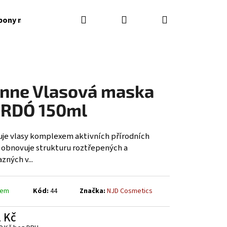
Hledat
Přihlášení
Nákupní
ony na vlasy
Obchodní podmínky
Kontakty
košík
nne Vlasová maska
RDÓ 150ml
uje vlasy komplexem aktivních přírodních
, obnovuje strukturu roztřepených a
zných v...
dem
Kód:
44
Značka:
NJD Cosmetics
Následující
 Kč