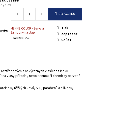
9 Kč bez DPH
ER 250ML
á
č / 1 ml
DO KOŠÍKU
Tisk
HENNE COLOR - Barvy a
gorie
:
šampony na vlasy
Zeptat se
3348070012521
Sdílet
u roztřepených a nevýrazných vlasů bez lesku.
ít na vlasy přírodní, nebo hennou či chemicky barvené.
rcinolu, těžkých kovů, SLS, parabenů a silikonu,