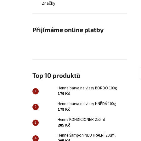
HENNA BARVA NA VLASY BORDÓ 100G
Značky
l
179 Kč
Přijímáme online platby
Top 10 produktů
Henna barva na vlasy BORDÓ 100g
179 Kč
Henna barva na vlasy HNĚDÁ 100g
179 Kč
Henne KONDICIONER 250ml
205 Kč
Henne Šampon NEUTRÁLNÍ 250ml