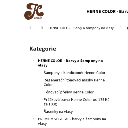
K
Přejít
na
o
HENNE COLOR - Barv
obsah
Zpět
Zpět
š
do
do
í
Domů
HENNE COLOR - Barvy a šampony na vlasy
obchodu
obchodu
k
P
o
Přeskočit
Kategorie
s
kategorie
t
HENNE COLOR - Barvy a šampony na
r
vlasy
a
Šampony a kondicionér Henne Color
n
Regenerační tónovací masky Henne
Color
n
Tónovací přelivy Henne Color
í
Prášková barva Henne Color od 179 Kč
p
za 100g
a
Řasenky na vlasy
n
PREMIUM VÉGÉTAL - barvy a šampony na
vlasy
e