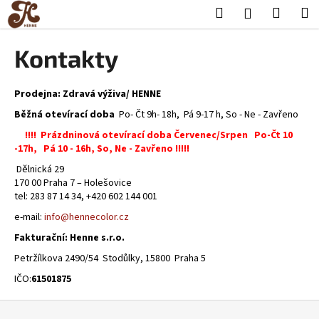
K
Přejít
Hledat
Nákup
M
Přihlášení
na
o
obsah
Zpět
Zpět
košík
š
Kontakty
í
C
k
o
Prodejna: Zdravá výživa/ HENNE
p
Běžná otevírací doba
Po- Čt 9h- 18h, Pá 9-17 h, So - Ne - Zavřeno
o
!!!! Prázdninová otevírací doba Červenec/Srpen Po-Čt 10
-17h, Pá 10 - 16h, So, Ne - Zavřeno !!!!!
t
ř
Dělnická 29
170 00 Praha 7 – Holešovice
e
tel: 283 87 14 34, +420 602 144 001
b
e-mail:
info@hennecolor.cz
u
Fakturační: Henne s.r.o.
j
Petržílkova 2490/54 Stodůlky, 15800 Praha 5
e
t
IČO:
615
01
875
e
Z
n