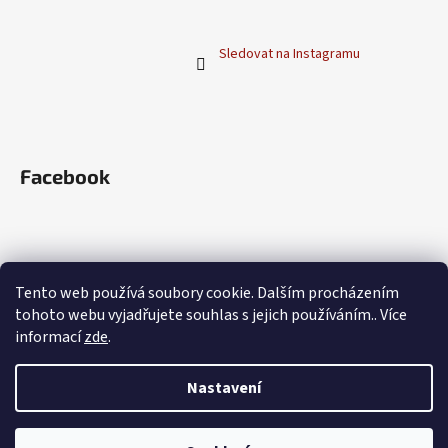
Sledovat na Instagramu
Facebook
Blog
Tento web používá soubory cookie. Dalším procházením
tohoto webu vyjadřujete souhlas s jejich používáním.. Více
Přelivy Henné Color: Jak namíchat vysněný
odstín na míru
informací
zde
.
Co je to Henna?
Nastavení
Vytvořil Shoptet