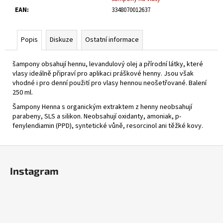
č
EAN
:
3348070012637
u
j
e
Popis
Diskuze
Ostatní informace
m
e
šampony obsahují hennu, levandulový olej a přírodní látky, které
vlasy ideálně připraví pro aplikaci práškové henny. Jsou však
vhodné i pro denní použití pro vlasy hennou neošetřované. Balení
HENNE
250 ml.
ŠAMPON
BORDÓ
Šampony Henna s organickým extraktem z henny neobsahují
250ML
parabeny, SLS a silikon. Neobsahují oxidanty, amoniak, p-
205
fenylendiamin (PPD), syntetické vůně, resorcinol ani těžké kovy.
Kč
Z
á
Instagram
p
a
t
í