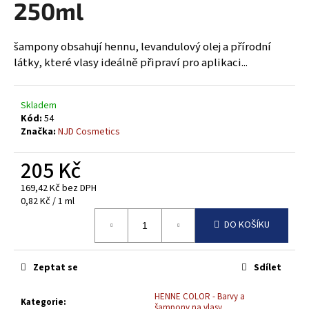
250ml
a
j
šampony obsahují hennu, levandulový olej a přírodní
í
látky, které vlasy ideálně připraví pro aplikaci...
t
?
Skladem
Kód:
54
Značka:
NJD Cosmetics
HLEDAT
205 Kč
169,42 Kč bez DPH
Měrná
0,82 Kč / 1 ml
cena:
D
DO KOŠÍKU
o
p
o
Zeptat se
Sdílet
r
u
HENNE COLOR - Barvy a
Kategorie
:
šampony na vlasy