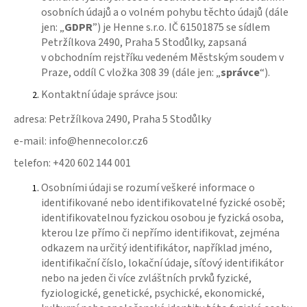
osobních údajů a o volném pohybu těchto údajů (dále
a
jen: „
GDPR
”) je Henne s.r.o. IČ 61501875 se sídlem
j
Petržílkova 2490, Praha 5 Stodůlky, zapsaná
í
v obchodním rejstříku vedeném Městským soudem v
t
Praze, oddíl C vložka 308 39 (dále jen: „
správce
“).
?
Kontaktní údaje správce jsou:
adresa: Petržílkova 2490, Praha 5 Stodůlky
e-mail: info@hennecolor.cz6
HLEDAT
telefon: +420 602 144 001
Osobními údaji se rozumí veškeré informace o
identifikované nebo identifikovatelné fyzické osobě;
D
identifikovatelnou fyzickou osobou je fyzická osoba,
o
kterou lze přímo či nepřímo identifikovat, zejména
p
odkazem na určitý identifikátor, například jméno,
o
identifikační číslo, lokační údaje, síťový identifikátor
r
nebo na jeden či více zvláštních prvků fyzické,
u
fyziologické, genetické, psychické, ekonomické,