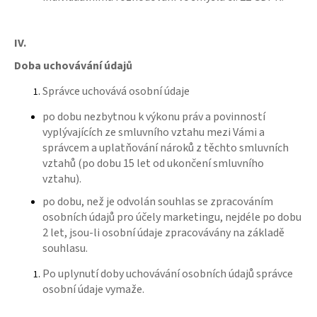
IV.
Doba uchovávání údajů
Správce uchovává osobní údaje
po dobu nezbytnou k výkonu práv a povinností
vyplývajících ze smluvního vztahu mezi Vámi a
správcem a uplatňování nároků z těchto smluvních
vztahů (po dobu 15 let od ukončení smluvního
vztahu).
po dobu, než je odvolán souhlas se zpracováním
osobních údajů pro účely marketingu, nejdéle po dobu
2 let, jsou-li osobní údaje zpracovávány na základě
souhlasu.
Po uplynutí doby uchovávání osobních údajů správce
osobní údaje vymaže.