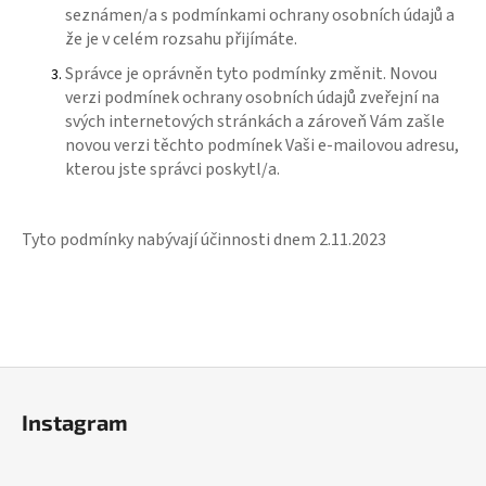
seznámen/a s podmínkami ochrany osobních údajů a
že je v celém rozsahu přijímáte.
Správce je oprávněn tyto podmínky změnit. Novou
verzi podmínek ochrany osobních údajů zveřejní na
svých internetových stránkách a zároveň Vám zašle
novou verzi těchto podmínek Vaši e-mailovou adresu,
kterou jste správci poskytl/a.
Tyto podmínky nabývají účinnosti dnem 2.11.2023
Z
á
Instagram
p
a