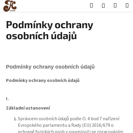
K
Přejít
Hledat
Nákup
M
Přihlášení
na
o
obsah
Zpět
Zpět
košík
š
Podmínky ochrany
í
C
osobních údajů
k
o
p
o
t
Podmínky ochrany osobních údajů
ř
e
Podmínky ochrany osobních údajů
b
u
I.
j
Základní ustanovení
e
t
Správcem osobních údajů podle čl. 4 bod 7 nařízení
e
Evropského parlamentu a Rady (EU) 2016/679 o
n
ochraně fyzických osob v souvislosti se zpracováním