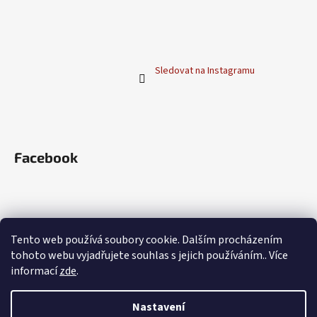
t
í
Sledovat na Instagramu
Facebook
Blog
Tento web používá soubory cookie. Dalším procházením
tohoto webu vyjadřujete souhlas s jejich používáním.. Více
Přelivy Henné Color: Jak namíchat vysněný
odstín na míru
informací
zde
.
Co je to Henna?
Nastavení