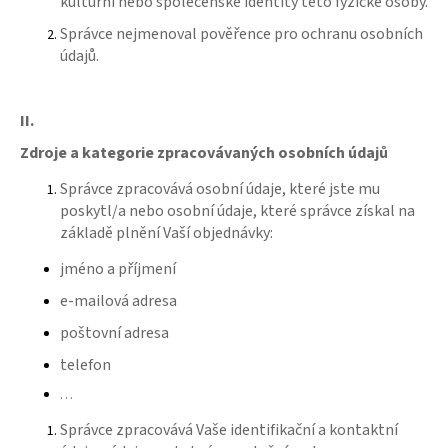
č
kulturní nebo společenské identity této fyzické osoby.
u
Správce nejmenoval pověřence pro ochranu osobních
j
údajů.
e
m
e
II.
Zdroje a kategorie zpracovávaných osobních údajů
HENNE
TÓNOVACÍ
Správce zpracovává osobní údaje, které jste mu
PŘELIV
poskytl/a nebo osobní údaje, které správce získal na
ČOKOLÁDOVÝ
základě plnění Vaší objednávky:
90ML
230
jméno a příjmení
Kč
e-mailová adresa
poštovní adresa
telefon
…
Správce zpracovává Vaše identifikační a kontaktní