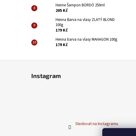
Henne Šampon BORDÓ 250ml
205 Kč
Henna Barva na vlasy ZLATÝ BLOND
100g
179 Kč
Henna barva na vlasy MAHAGON 100g
179 Kč
Z
á
Instagram
p
a
t
í
Sledovat na Instagramu