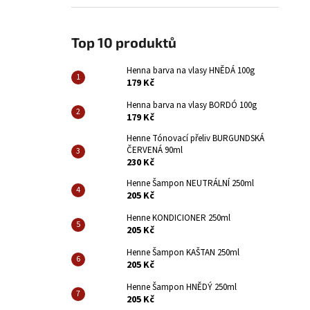
HENNA BARVA NA VLASY HNĚDÁ 100G
l
179 Kč
Top 10 produktů
Henna barva na vlasy HNĚDÁ 100g
179 Kč
Henna barva na vlasy BORDÓ 100g
179 Kč
Henne Tónovací přeliv BURGUNDSKÁ
ČERVENÁ 90ml
230 Kč
Henne Šampon NEUTRÁLNÍ 250ml
205 Kč
Henne KONDICIONER 250ml
205 Kč
Henne Šampon KAŠTAN 250ml
205 Kč
Henne Šampon HNĚDÝ 250ml
205 Kč