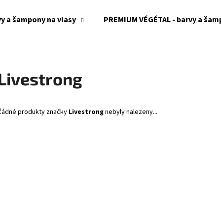
y a šampony na vlasy
PREMIUM VÉGÉTAL - barvy a šamp
Co potřebujete najít?
Livestrong
HLEDAT
Žádné produkty značky
Livestrong
nebyly nalezeny...
Doporučujeme