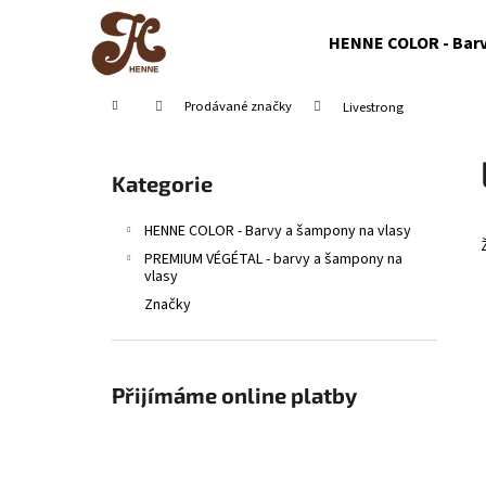
K
Přejít
na
o
HENNE COLOR - Barv
obsah
Zpět
Zpět
š
do
do
í
Domů
Prodávané značky
Livestrong
obchodu
obchodu
k
P
o
Přeskočit
Kategorie
s
kategorie
t
HENNE COLOR - Barvy a šampony na vlasy
r
PREMIUM VÉGÉTAL - barvy a šampony na
a
vlasy
n
Značky
n
í
p
Přijímáme online platby
a
n
e