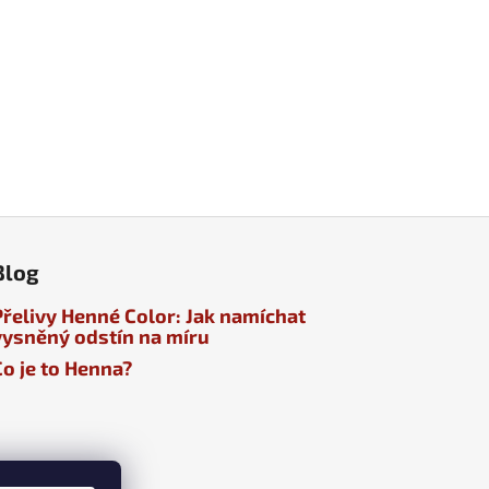
Blog
Přelivy Henné Color: Jak namíchat
vysněný odstín na míru
Co je to Henna?