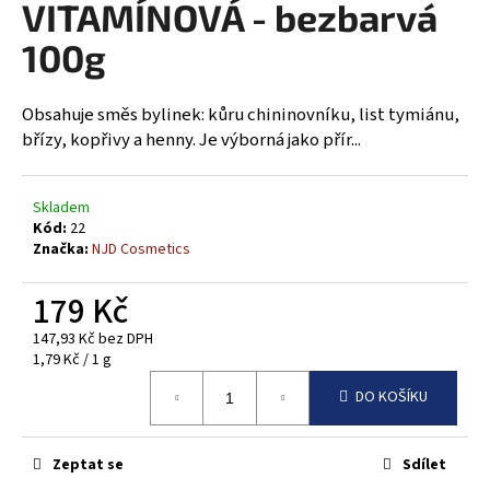
VITAMÍNOVÁ - bezbarvá
a
100g
j
í
t
Obsahuje směs bylinek: kůru chininovníku, list tymiánu,
?
břízy, kopřivy a henny. Je výborná jako přír...
Skladem
Kód:
22
Značka:
NJD Cosmetics
HLEDAT
179 Kč
147,93 Kč bez DPH
D
Měrná
1,79 Kč / 1 g
o
cena:
p
DO KOŠÍKU
o
r
Zeptat se
Sdílet
u