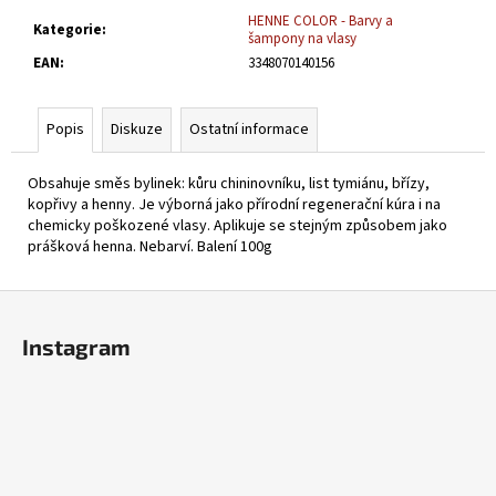
č
HENNE COLOR - Barvy a
u
Kategorie
:
šampony na vlasy
j
EAN
:
3348070140156
e
m
e
Popis
Diskuze
Ostatní informace
Obsahuje směs bylinek: kůru chininovníku, list tymiánu, břízy,
HENNA
kopřivy a henny. Je výborná jako přírodní regenerační kúra i na
BARVA
chemicky poškozené vlasy. Aplikuje se stejným způsobem jako
NA
VLASY
prášková henna. Nebarví. Balení 100g
HNĚDÁ
100G
Z
179
á
Kč
Instagram
p
a
t
í