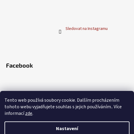
t
í
Sledovat na Instagramu
Facebook
Blog
Tento web používá soubory cookie. Dalším procházením
tohoto webu vyjadřujete souhlas s jejich používáním.. Více
Přelivy Henné Color: Jak namíchat vysněný
odstín na míru
informací
zde
.
Co je to Henna?
Nastavení