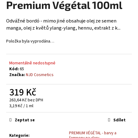
Premium Végétal 100ml
a
j
Odvážné bordó - mimo jiné obsahuje olej ze semen
í
manga, olej z květů ylang-ylang, hennu, extrakt z k...
t
?
Položka byla vyprodána…
Momentálně nedostupné
Kód:
65
HLEDAT
Značka:
NJD Cosmetics
319 Kč
D
263,64 Kč bez DPH
o
Měrná
3,19 Kč / 1 ml
p
cena:
o
Zeptat se
Sdílet
r
u
PREMIUM VÉGÉTAL - barvy a
Kategorie
:
šampony na vlasy