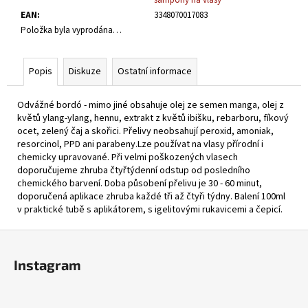
č
EAN
:
3348070017083
u
Položka byla vyprodána…
j
e
m
Popis
Diskuze
Ostatní informace
e
Odvážné bordó - mimo jiné obsahuje olej ze semen manga, olej z
BARVA
květů ylang-ylang, hennu, extrakt z květů ibišku, rebarboru, fíkový
NA
ocet, zelený čaj a skořici. Přelivy neobsahují peroxid, amoniak,
VLASY
resorcinol, PPD ani parabeny.Lze používat na vlasy přírodní i
BORDÓ
chemicky upravované. Při velmi poškozených vlasech
PREMIUM
doporučujeme zhruba čtyřtýdenní odstup od posledního
VÉGÉTAL
chemického barvení. Doba působení přelivu je 30 - 60 minut,
100G
doporučená aplikace zhruba každé tři až čtyři týdny. Balení 100ml
255
v praktické tubě s aplikátorem, s igelitovými rukavicemi a čepicí.
Kč
Z
á
Instagram
p
a