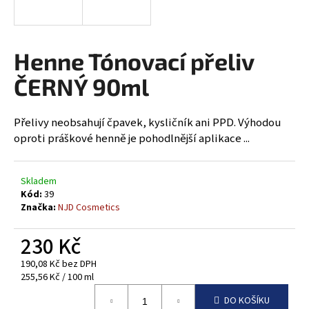
a
j
í
Henne Tónovací přeliv
t
ČERNÝ 90ml
?
Přelivy neobsahují čpavek, kysličník ani PPD. Výhodou
oproti práškové henně je pohodlnější aplikace ...
HLEDAT
Skladem
Kód:
39
Značka:
NJD Cosmetics
D
o
230 Kč
p
190,08 Kč bez DPH
o
Měrná
255,56 Kč / 100 ml
r
cena:
u
DO KOŠÍKU