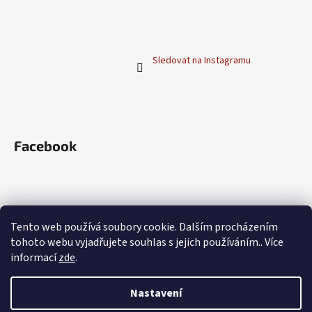
í
Sledovat na Instagramu
Facebook
Blog
Tento web používá soubory cookie. Dalším procházením
tohoto webu vyjadřujete souhlas s jejich používáním.. Více
Přelivy Henné Color: Jak namíchat vysněný
odstín na míru
informací
zde
.
Co je to Henna?
Nastavení