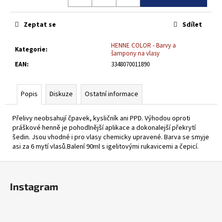
č
u
j
Zeptat se
Sdílet
e
m
HENNE COLOR - Barvy a
Kategorie
:
šampony na vlasy
e
EAN
:
3348070011890
HENNE
TÓNOVACÍ
Popis
Diskuze
Ostatní informace
PŘELIV
MĚDĚNÝ
90ML
Přelivy neobsahují čpavek, kysličník ani PPD. Výhodou oproti
práškové henně je pohodlnější aplikace a dokonalejší překrytí
230
šedin. Jsou vhodné i pro vlasy chemicky upravené. Barva se smyje
Kč
asi za 6 mytí vlasů.Balení 90ml s igelitovými rukavicemi a čepicí.
Z
á
Instagram
p
a
t