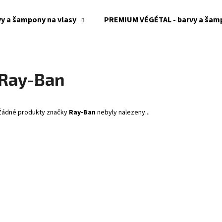
y a šampony na vlasy
PREMIUM VÉGÉTAL - barvy a šamp
Co potřebujete najít?
Ray-Ban
HLEDAT
Žádné produkty značky
Ray-Ban
nebyly nalezeny...
Doporučujeme