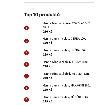
HENNE TÓNOVACÍ PŘELIV ČOKOLÁDOVÝ 90ML
l
230 Kč
Top 10 produktů
Henne Tónovací přeliv ČOKOLÁDOVÝ
90ml
230 Kč
Henna barva na vlasy ČERNÁ 100g
179 Kč
Henna barva na vlasy HNĚDÁ 100g
179 Kč
Henne Tónovací přeliv ČERNÝ 90ml
230 Kč
Henne Tónovací přeliv MĚDĚNÝ 90ml
230 Kč
Henna barva na vlasy MAHAGON 100g
179 Kč
Henna Barva na vlasy MĚDĚNÁ 100g
179 Kč