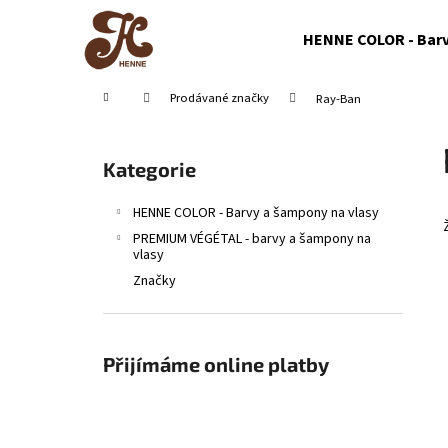
K
Přejít
na
o
HENNE COLOR - Barv
obsah
Zpět
Zpět
š
do
do
í
Domů
Prodávané značky
Ray-Ban
obchodu
obchodu
k
P
o
Přeskočit
Kategorie
s
kategorie
t
HENNE COLOR - Barvy a šampony na vlasy
r
PREMIUM VÉGÉTAL - barvy a šampony na
a
vlasy
n
Značky
n
í
p
Přijímáme online platby
a
n
e