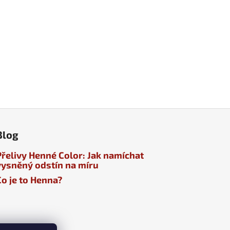
Blog
Přelivy Henné Color: Jak namíchat
vysněný odstín na míru
Co je to Henna?