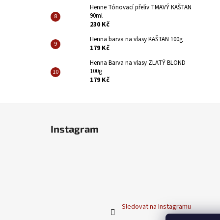
Henne Tónovací přeliv TMAVÝ KAŠTAN
90ml
230 Kč
Henna barva na vlasy KAŠTAN 100g
179 Kč
Henna Barva na vlasy ZLATÝ BLOND
100g
179 Kč
Z
á
Instagram
p
a
t
í
Sledovat na Instagramu